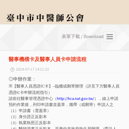
表單下載 / Download
選
單
醫事機構卡及醫事人員卡申請流程
2024-07-17 14:11:22
◎
申辦作業：
※
卡】--臨櫃或郵寄辦理（詳見下方醫事人員
【醫事人員憑證IC
憑證IC卡申辦流程指引）
請前往醫事管理憑證中心（
http://hca.nat.gov.tw/
），線上申請
預約作業後，列印申請書並蓋章，攜帶（或郵寄）申請人之
（1）申請書（需蓋章）
（2）身分證正反影本
（3）執業執照正反影本
（4）醫師證書正反影本，至臺中市政府衛生局辦理。(委託人