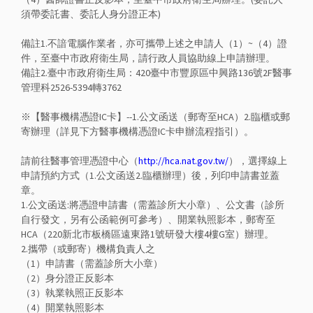
須帶委託書、委託人身分證正本)
備註1.不諳電腦作業者，亦可攜帶上述之申請人（1）~（4）證
件，至臺中市政府衛生局，請行政人員協助線上申請辦理。
備註2.臺中市政府衛生局：420臺中市豐原區中興路136號2F醫事
管理科2526-5394轉3762
※【醫事機構憑證IC卡】--1.公文函送（郵寄至HCA）2.臨櫃或郵
寄辦理（詳見下方醫事機構憑證IC卡申辦流程指引）。
請前往醫事管理憑證中心（
http://hca.nat.gov.tw/
），選擇線上
申請預約方式（1.公文函送2.臨櫃辦理）後，列印申請書並蓋
章。
1.公文函送:將憑證申請書（需蓋診所大小章）、公文書（診所
自行發文，另有公函範例可參考）、開業執照影本，郵寄至
HCA（220新北市板橋區遠東路1號研發大樓4樓G室）辦理。
2.攜帶（或郵寄）機構負責人之
（1）申請書（需蓋診所大小章）
（2）身分證正反影本
（3）執業執照正反影本
（4）開業執照影本