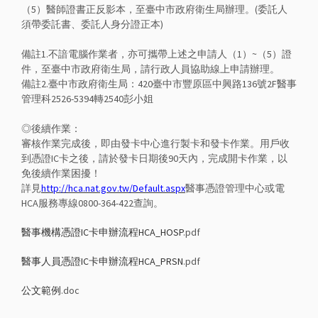
（5）醫師證書正反影本，至臺中市政府衛生局辦理。(委託人
須帶委託書、委託人身分證正本)
備註1.不諳電腦作業者，亦可攜帶上述之申請人（1）~（5）證
件，至臺中市政府衛生局，請行政人員協助線上申請辦理。
備註2.臺中市政府衛生局：420臺中市豐原區中興路136號2F醫事
管理科2526-5394轉2540彭小姐
◎後續作業：
審核作業完成後，即由發卡中心進行製卡和發卡作業。用戶收
到憑證IC卡之後，請於發卡日期後90天內，完成開卡作業，以
免後續作業困擾！
詳見
http://hca.nat.gov.tw/Default.aspx
醫事憑證管理中心或電
HCA服務專線0800-364-422查詢。
醫事機構憑證IC卡申辦流程HCA_HOSP
.pdf
醫事人員憑證IC卡申辦流程HCA_PRSN
.pdf
公文範例
.doc